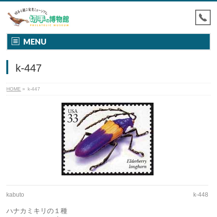
MENU
k-447
HOME
»
k-447
kabuto
k-448
ハナカミキリの１種