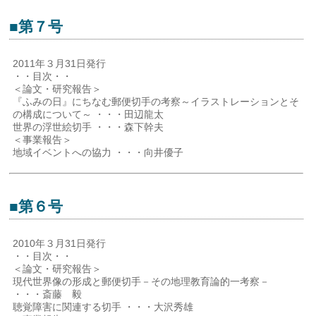
■第７号
2011年３月31日発行
・・目次・・
＜論文・研究報告＞
『ふみの日』にちなむ郵便切手の考察～イラストレーションとそ
の構成について～ ・・・田辺龍太
世界の浮世絵切手 ・・・森下幹夫
＜事業報告＞
地域イベントへの協力 ・・・向井優子
■第６号
2010年３月31日発行
・・目次・・
＜論文・研究報告＞
現代世界像の形成と郵便切手－その地理教育論的一考察－
・・・斎藤 毅
聴覚障害に関連する切手 ・・・大沢秀雄