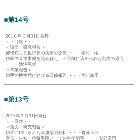
■第14号
201８年３月31日発行
・・目次・・
＜論文・研究報告＞
郵便切手と銀行券の技術の交流 ・・・植村 峻
作家の直筆書簡を読み解く ～筆跡に込められた創作の原点
・・・池澤克就
＜事業報告＞
切手の博物館における研修報告 ・・・宮川幸子
■第13号
2017年３月31日発行
・・目次・・
＜論文・研究報告＞
切手に用いられた金属箔の分析 ・・・齊藤正巳
宣伝・告知・啓蒙手段としての科学切手 ・・・安部浩司