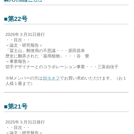
■第22号
2026年３月31日発行
・・目次・・
＜論文・研究報告＞
「冨士山」郵便局の不思議・・・原田昌幸
歴史に翻弄された「薬用植物」・・・谷 覺
＜事業報告＞
切手デザイナーとのコラボレーション事業・・・三富由佳子
※Mメンバーの方は
30％オフ
でお買い求めいただけます。（お１
人様１冊まで）
■第21号
2025年３月31日発行
・・目次・・
＜論文・研究報告＞