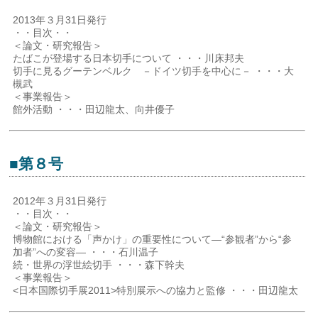
2013年３月31日発行
・・目次・・
＜論文・研究報告＞
たばこが登場する日本切手について ・・・川床邦夫
切手に見るグーテンベルク －ドイツ切手を中心に－ ・・・大
槻武
＜事業報告＞
館外活動 ・・・田辺龍太、向井優子
■第８号
2012年３月31日発行
・・目次・・
＜論文・研究報告＞
博物館における「声かけ」の重要性について―“参観者”から“参
加者”への変容― ・・・石川温子
続・世界の浮世絵切手 ・・・森下幹夫
＜事業報告＞
<日本国際切手展2011>特別展示への協力と監修 ・・・田辺龍太