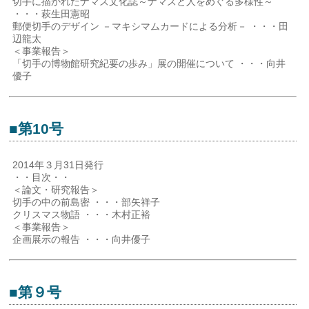
切手に描かれたナマズ文化誌～ナマズと人をめぐる多様性～
・・・萩生田憲昭
郵便切手のデザイン －マキシマムカードによる分析－ ・・・田
辺龍太
＜事業報告＞
「切手の博物館研究紀要の歩み」展の開催について ・・・向井
優子
■第10号
2014年３月31日発行
・・目次・・
＜論文・研究報告＞
切手の中の前島密 ・・・部矢祥子
クリスマス物語 ・・・木村正裕
＜事業報告＞
企画展示の報告 ・・・向井優子
■第９号