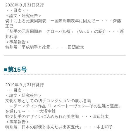
2020年３月31日発行
・・目次・・
＜論文・研究報告＞
切手による元素周期表 ー国際周期表年に因んでー ・・・齊藤
正巳
「切手の元素周期表 グローバル版」（Ver.５）の紹介 ・・・新
井和孝
＜事業報告＞
特別展「平成切手と改元」 ・・・田辺龍太
■第15号
2019年３月31日発行
・・目次・・
＜論文・研究報告＞
文化活動としての切手コレクションの展示意義
～テーマティク作品「L.v.ベートーヴェン―その生涯と遺産」
を通して～ ・・・大沼幸雄
郵便切手のデザインに込められた美意識 ・・・田辺龍太
＜事業報告＞
特別展「日本の郵便と歩んだ井出家五代」 ・・・本山和子