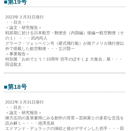
■第19号
2023年３月31日発行
・・目次・・
＜論文・研究報告＞
戦前期に於ける日本航空・郵便史（内国編）後編ー航空郵便（そ
の１） ・・・武内尚人
グラーフ・ツェッペリン号（硬式飛行船）が南アメリカ飛行便以
外で搭載した航空郵便・・・立川賢一
＜事業報告＞
特別展「おめでとう！10周年 切手のぽすくま 大集合」展・・・
田辺龍太
■第18号
2022年３月31日発行
・・目次・・
＜論文・研究報告＞
棟方志功の直筆書簡にみる創作の背景～芸術家との多彩な交流を
読み解く～・・・池澤克就
エドマンド・デュラックの挿絵と彼がデザインした切手・・・田