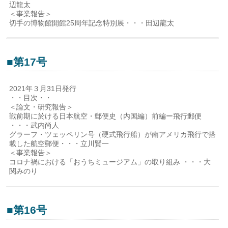
辺龍太
＜事業報告＞
切手の博物館開館25周年記念特別展・・・田辺龍太
■第17号
2021年３月31日発行
・・目次・・
＜論文・研究報告＞
戦前期に於ける日本航空・郵便史（内国編）前編ー飛行郵便
・・・武内尚人
グラーフ・ツェッペリン号（硬式飛行船）が南アメリカ飛行で搭
載した航空郵便・・・立川賢一
＜事業報告＞
コロナ禍における「おうちミュージアム」の取り組み ・・・大
関みのり
■第16号