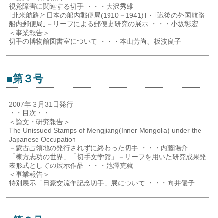
視覚障害に関連する切手 ・・・大沢秀雄
｢北米航路と日本の船内郵便局(1910－1941)｣・｢戦後の外国航路
船内郵便局｣－リーフによる郵便史研究の展示 ・・・小坂彰宏
＜事業報告＞
切手の博物館図書室について ・・・本山芳尚、板波良子
■第３号
2007年３月31日発行
・・目次・・
＜論文・研究報告＞
The Unissued Stamps of Mengjiang(Inner Mongolia) under the
Japanese Occupation
－蒙古占領地の発行されずに終わった切手 ・・・内藤陽介
「棟方志功の世界」「切手文学館」－リーフを用いた研究成果発
表形式としての展示作品 ・・・池澤克就
＜事業報告＞
特別展示「日豪交流年記念切手」展について ・・・向井優子