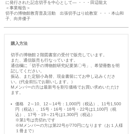
に発行された記念切手を中心として― ・・・田辺龍太
＜事業報告＞
切手の博物館教育普及活動 出張切手はり絵教室 ・・・本山和
子、向井優子
購入方法
切手の博物館２階図書室の受付で販売しています。
また、通信販売も行なっています。
通信欄に「切手の博物館研究紀要第〇号」、希望冊数を明
記してください。
振込、また定額小為替、現金書留にてお申し込みくださ
い。(代金前払でお願いします。）
Mメンバーの方は最新号を割引価格でお買い求めいただけ
ます。
価格 2～10、12～14号：1,000円（税込）、11号1,500
円（税込）、15号・16号・18号・22号は1,100円（税
込）、17号・19～21号は1,300円（税込）
※第1号は売切れです
※Mメンバーの方は第22号が
770円になります（お１人様
１冊まで）