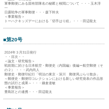
軍事郵便にみる固有部隊名の秘匿と検閲について ・・・玉木淳
一
日露戦争の軍事郵便・・・森下幹夫
＜事業報告＞
トーハクキッズデーにおける「切手はり絵」・・・田辺龍太
■第20号
2024年３月31日発行
・・目次・・
＜論文・研究報告＞
戦前期に於ける日本航空・郵便史（内国編）後編ー航空郵便（そ
の２） ・・・武内尚人
郵便史・郵便印紀行「明治の東京・深川 郵便局ぶらり散歩」
～郵便史・郵便印コレクションにおける新しい研究発表の作品形
態の試行と成果～・・・鎌倉達敏
＜事業報告＞
豊島区との連携・・・田辺龍太