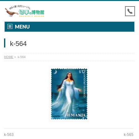
MENU
k-564
HOME
»
k-564
k-563
k-565