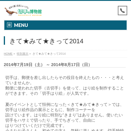
MENU
きて★みて★きって2014
HOME
»
特別展示
»
きて★みて★きって2014
2014年7月19日（土） ～ 2014年8月17日（日）
切手は、郵便を差し出したらその役目を終えたもの・・・と考え
ていませんか。
郵便に使われた切手（古切手）を使って、はり絵を制作すること
ができます。その「切手はり絵」が人気です。
夏のイベントとして恒例になった＜きて★みて★きって＞では、
切手はり絵作品の展示とともに、制作コーナーを
設けています。はり絵に特別な“きまり”はありません。使いたい
切手をハサミで切ったり、手でちぎって、自由に
はりつけていくだけで完成です。
小さなお子さんも、初めての方も、気軽に楽しめます。切手独特