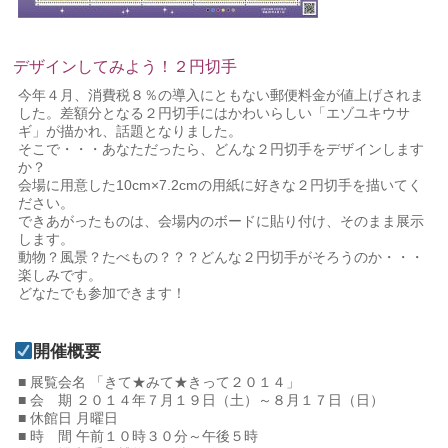
デザインしてみよう！２円切手
今年４月、消費税８％の導入にともない郵便料金が値上げされま
した。差額分となる２円切手にはかわいらしい「エゾユキウサ
ギ」が描かれ、話題となりました。
そこで・・・あなただったら、どんな２円切手をデザインします
か？
会場に用意した10cm×7.2cmの用紙に好きな２円切手を描いてく
ださい。
できあがったものは、会場内のボードに貼り付け、そのまま展示
します。
動物？風景？たべもの？？？どんな２円切手がそろうのか・・・
楽しみです。
どなたでも参加できます！
開催概要
■ 展覧会名 「きて★みて★きって２０１４」
■ 会 期 ２０１４年７月１９日（土）～８月１７日（日）
■ 休館日 月曜日
■ 時 間 午前１０時３０分～午後５時