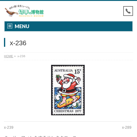
MENU
x-236
HOME
»
x-236
x-239
x-289