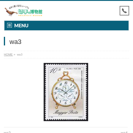
MENU
wa3
HOME
»
wa3