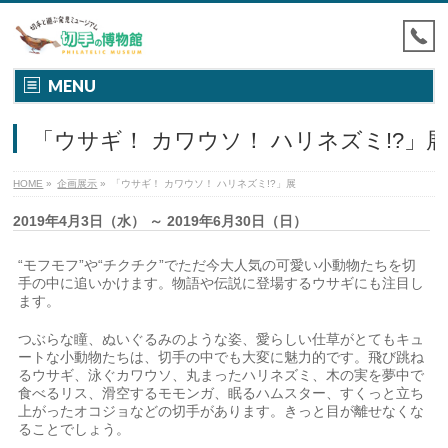
MENU
「ウサギ！ カワウソ！ ハリネズミ!?」
HOME
»
企画展示
»
「ウサギ！ カワウソ！ ハリネズミ!?」展
2019年4月3日（水） ～ 2019年6月30日（日）
“モフモフ”や“チクチク”でただ今大人気の可愛い小動物たちを切
手の中に追いかけます。物語や伝説に登場するウサギにも注目し
ます。
つぶらな瞳、ぬいぐるみのような姿、愛らしい仕草がとてもキュ
ートな小動物たちは、切手の中でも大変に魅力的です。飛び跳ね
るウサギ、泳ぐカワウソ、丸まったハリネズミ、木の実を夢中で
食べるリス、滑空するモモンガ、眠るハムスター、すくっと立ち
上がったオコジョなどの切手があります。きっと目が離せなくな
ることでしょう。