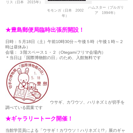
リス（日本 2015年）
ハムスター（ブルガリ
モモンガ（日本 2002
ア 1994年）
年）
★豊島郵便局臨時出張所開設！
日時：５月18日（土）午前10時30分～午後５時（午後１時～２
時は昼休み）
会場： ３階スペース１・２（Otegamiフリマ会場内）
＊当日は「国際博物館の日」のため、入館無料です
ウサギ、カワウソ、ハリネズミが切手を
調べている図案です
★ギャラリートーク開催！
当館学芸員による「ウサギ！カワウソ！ハリネズミ!?」展のギャ