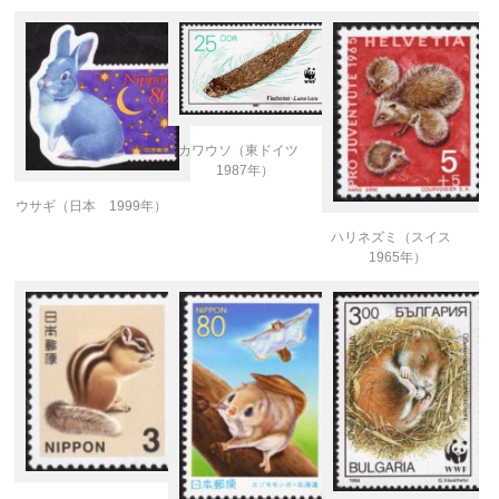
カワウソ（東ドイツ
1987年）
ウサギ（日本 1999年）
ハリネズミ（スイス
1965年）