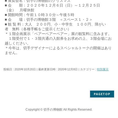
■ 展覧会名：切手の博物館のクリスマス
■ 会 期：２０２０年１２月６日（日）～１２月２５日
（金） 月曜休館
■ 開館時間：午前１０時３０分～午後５時
■ 会 場：切手の博物館３階 ＜スペース１・２＞
■ 観 覧 料：大人 ２００円、小・中学生 １００円、障がい
者 無料（各種手帳をご提示ください）
＊１階企画展示「ベアーベアーベアー」展の観覧料に含みます。
１階受付で１・３階共通の入館券をお求めの上、３階会場にお
越しください。
＊今年は、切手デザイナーによるスペシャルトークの開催はあり
ません。
投稿日 : 2020年10月20日
最終更新日時 : 2020年12月8日
カテゴリー :
特別展示
PAGETOP
Copyright ©
切手の博物館
All Rights Reserved.