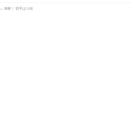
←
体験！ 切手はり絵