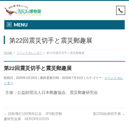
MENU
第22回震災切手と震災郵趣展
HOME
»
イベントカレンダー
»
第22回震災切手と震災郵趣展
第22回震災切手と震災郵趣展
投稿日 : 2025年3月25日
最終更新日時 : 2025年7月31日
カテゴリー :
イベントカレ
ンダー
主催：公益財団法人日本郵趣協会、震災郵趣研究会
←
訪欧飛行100周年記念 JPS航空郵
第22回絵画切手展
→
趣研究会展 AEROPEX2025