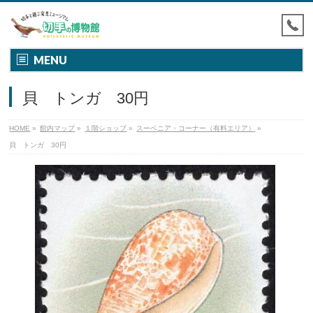
MENU
貝 トンガ 30円
HOME
»
館内マップ
»
１階ショップ
»
スーベニア・コーナー（有料エリア）
»
貝 トンガ 30円