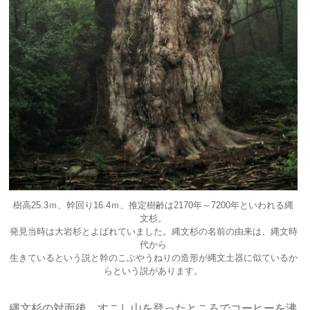
樹高25.3ｍ、幹回り16.4ｍ、推定樹齢は2170年～7200年といわれる縄
文杉。
発見当時は大岩杉とよばれていました。
縄文杉の名前の由来は、
縄文時
代から
生きているという説と幹のこぶやうねりの造形が縄文土器に似ているか
らという説があります。
縄文杉の対面後、すこし山を登ったところでコーヒーを沸