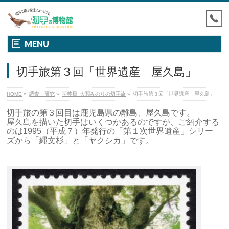
MENU
切手旅第３回「世界遺産 屋久島」
HOME
»
調査・研究
»
学芸員･大関みのりの切手旅
»
切手旅第３回「世界遺産 屋久島」
切手旅の第３回目は鹿児島県の離島、屋久島です。
屋久島を描いた切手はいくつかあるのですが、ご紹介する
のは1995（平成７）年発行の「第１次世界遺産」シリー
ズから「縄文杉」と「ヤクシカ」です。