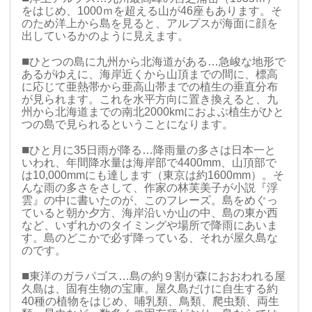
をはじめ、1000ｍを超える山が46座もあります。
そ
のため洋上から島を見ると、アルプスが海面に顔を
出しているかのように見えます。
■
ひとつの島に九州から北海道がある…急峻な地形で
あるがゆえに、海岸近くから山頂までの間に、標高
に応じて亜熱帯から亜高山帯までの植生の垂直分布
が見られます。これを水平方向に置き換えると、九
州から北海道までの南北2000kmにおよぶ植生がひと
つの島で見られるということになります。
■
ひと月に35日雨が降る…降雨量の多さは日本一と
いわれ、年間降水量は海岸部で4400mm、山頂部で
は10,000mmにも達します（東京は約1600mm）。そ
んな雨の多さをさして、作家の林芙美子が小説『浮
雲』の中に書いたのが、このフレーズ。島をめぐっ
ていると朝か夕方、海岸沿いか山の中、島の東か西
など、いずれかのタイミングや場所で降雨にあいま
す。島のどこかで必ず降っている、それが屋久島な
のです。
■
東洋のガラパゴス…島の約９割が森におおわれる屋
久島は、固有生物の宝庫。屋久島だけに自生する約
40種の植物をはじめ、哺乳類、鳥類、爬虫類、両生