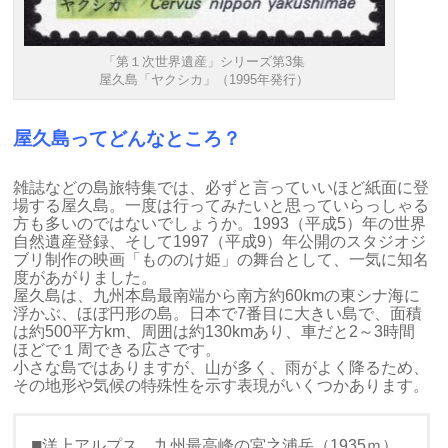
「第１次世界遺産」シリーズ第3集
屋久島「ヤクシカ」（1995年発行）
屋久島ってどんなところ？
雑誌などの島旅特集では、必ずと言っていいほど紙面に登
場する屋久島。一度は行ってみたいと思っていらっしゃる
方も多いのではないでしょうか。1993（平成5）年の世界
自然遺産登録、そして1997（平成9）年公開のスタジオジ
ブリ制作の映画「もののけ姫」の舞台として、一気に知名
度があがりました。
屋久島は、九州本島最南端から南方約60kmの東シナ海に
浮かぶ、ほぼ円形の島。日本で7番目に大きい島で、面積
は約500平方km、周囲は約130kmあり、車だと2～3時間
ほどで１周できる広さです。
小さな島ではありますが、山が多く、雨がよく降るため、
その地形や気候の特殊性を示す表現がいくつかあります。
■
洋上アルプス…九州最高峰の宮之浦岳（1935ｍ）