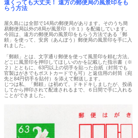
遠くっても大丈夫！ 遠方の郵便局の風景印をも
らう方法
屋久島には全部で14局の郵便局があります。そのうち簡
易郵便局以外の8局が風景印（※１）を配備しています。
今回は、遠方の郵便局の風景印をもらう方法である「郵
頼」を使って、安房（あんぼう）郵便局の風景印を手に入
れました。
「郵頼」とは、文字通り郵便を使って風景印を頼む方法。
どこに風景印を押印してほしいのかを記載した指示書（※
２）とともに、63円以上の切手を貼った台紙（封筒でも
官製はがきでもポストカードでも可）と返信用の封筒（宛
先と84円切手を貼付）を添えて郵送します。
じつは私、「郵頼」は初めて。ドキドキしましたが、投函
してから押印されて配達されるまで、６日間で手に入れる
ことができました。