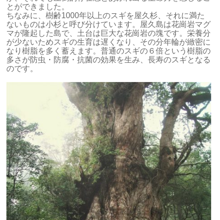
とができました。
ちなみに、樹齢1000年以上のスギを屋久杉、それに満た
ないものは小杉と呼び分けています。屋久島は花崗岩マグ
マが隆起した島で、土台は巨大な花崗岩の塊です。栄養分
が少ないためスギの生育は遅くなり、その分年輪が緻密に
なり樹脂を多く蓄えます。普通のスギの６倍という樹脂の
多さが防虫・防腐・抗菌の効果を生み、長寿のスギとなる
のです。