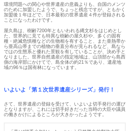
環境問題への関心や世界遺産の意義よりも、自国のメンツ
のために加盟したようで、ちょっと残念ですが、ともかく
加盟後１年ほどで、日本最初の世界遺産４件が登録される
ことになったわけです。
屋久島は、樹齢7200年ともいわれる縄文杉をはじめとし
た、世界的に見ても特異な樹齢の屋久杉や、多くの固有
種・絶滅危惧種などの生物相を有すること、また亜熱帯か
ら亜高山帯までの植物の垂直分布が見られるなど、島なら
ではの生態系と優れた景観を有していることが、決め手と
なりました。世界自然遺産の指定地域は、山頂部から島西
側の海岸部にかけてで、島全体の約21％であり、遺産地
域の96％は国有林になっています。
いよいよ「第１次世界遺産シリーズ」発行！
さて、世界遺産の登録を受けて、いよいよ切手発行の運び
となりますが、これには切手好きだった当時の大臣や議員
の働きかけによるところが大きかったようです。