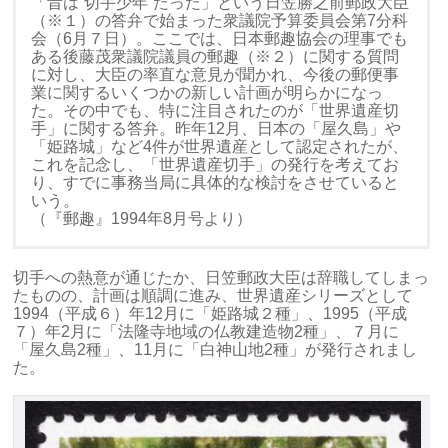
「昔は“切手少年”だった」という日笠勝之前郵政大臣
（※１）の答弁で始まった衆議院予算委員会第7分科
会（6月７日）。ここでは、日本郵趣協会の理事でも
ある後藤茂衆議院議員の郵趣（※２）に関する質問
に対し、大臣の率直な意見が聞かれ、今後の郵便事
業に関するいくつかの新しい計画が明らかになっ
た。その中でも、特に注目されたのが「世界遺産切
手」に関する答弁。昨年12月、日本の「屋久島」や
「姫路城」など4件が世界遺産として認定されたが、
これを記念し、「世界遺産切手」の発行を考えてお
り、すでに事務当局に具体的な検討をさせていると
いう。
（『郵趣』1994年8月号より）
切手への熱意が通じたか、日笠郵政大臣は辞職してしまっ
たものの、計画は順調に進み、世界遺産シリーズとして
1994（平成６）年12月に「姫路城２種」、1995（平成
７）年2月に「法隆寺地域の仏教建造物2種」、７月に
「屋久島2種」、11月に「白神山地2種」が発行されまし
た。