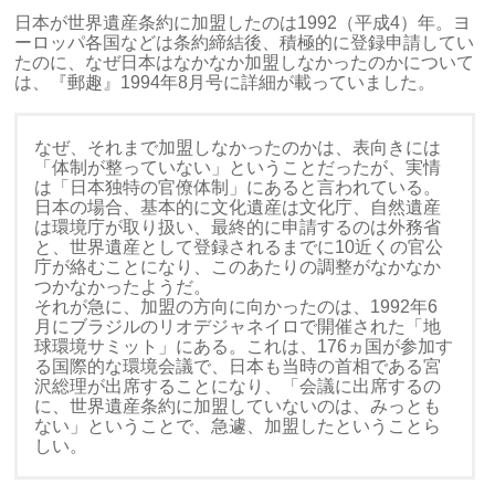
日本が世界遺産条約に加盟したのは1992（平成4）年。ヨ
ーロッパ各国などは条約締結後、積極的に登録申請してい
たのに、なぜ日本はなかなか加盟しなかったのかについて
は、『郵趣』1994年8月号に詳細が載っていました。
なぜ、それまで加盟しなかったのかは、表向きには
「体制が整っていない」ということだったが、実情
は「日本独特の官僚体制」にあると言われている。
日本の場合、基本的に文化遺産は文化庁、自然遺産
は環境庁が取り扱い、最終的に申請するのは外務省
と、世界遺産として登録されるまでに10近くの官公
庁が絡むことになり、このあたりの調整がなかなか
つかなかったようだ。
それが急に、加盟の方向に向かったのは、1992年6
月にブラジルのリオデジャネイロで開催された「地
球環境サミット」にある。これは、176ヵ国が参加す
る国際的な環境会議で、日本も当時の首相である宮
沢総理が出席することになり、「会議に出席するの
に、世界遺産条約に加盟していないのは、みっとも
ない」ということで、急遽、加盟したということら
しい。