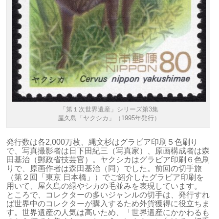
「第１次世界遺産」シリーズ第3集
屋久島「ヤクシカ」（1995年発行）
発行数は各2,000万枚、縄文杉はグラビア印刷５色刷り
で、写真撮影者は日下田紀三（写真家）、原画構成者は森
田基治（郵政省技芸官）。ヤクシカはグラビア印刷６色刷
りで、原画作者は森田基治（同）でした。前回の切手旅
（第２回「東京 日本橋」）でご紹介したグラビア印刷を
用いて、屋久島の緑やシカの毛並みを表現しています。
ところで、コレクターの多いジャンルの切手は、発行すれ
ば世界中のコレクターが購入するため外貨獲得に役立ちま
す。世界遺産の人気は高いため、「世界遺産にかかわるも