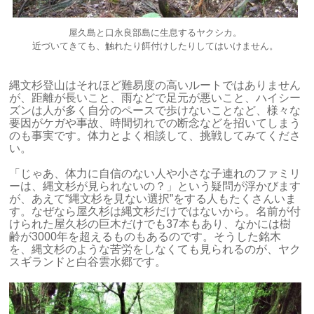
屋久島と口永良部島に生息するヤクシカ。
近づいてきても、触れたり餌付けしたりしてはいけません。
縄文杉登山はそれほど難易度の高いルートではありません
が、距離が長いこと、雨などで足元が悪いこと、ハイシー
ズンは人が多く自分のペースで歩けないことなど、様々な
要因がケガや事故、時間切れでの断念などを招いてしまう
のも事実です。体力とよく相談して、挑戦してみてくださ
い。
「じゃあ、体力に自信のない人や小さな子連れのファミリ
ーは、縄文杉が見られないの？」という疑問が浮かびます
が、あえて“縄文杉を見ない選択”をする人もたくさんいま
す。なぜなら屋久杉は縄文杉だけではないから。
名前が付
けられた屋久杉の巨木だけでも37本もあり、なかには樹
齢が3000年を超えるものもあるのです。そうした銘木
を、縄文杉のような苦労をしなくても見られるのが、ヤク
スギランドと白谷雲水郷です。