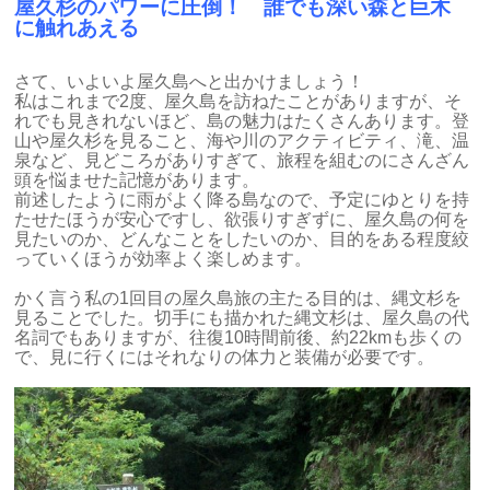
屋久杉のパワーに圧倒！ 誰でも深い森と巨木
に触れあえる
さて、いよいよ屋久島へと出かけましょう！
私はこれまで2度、屋久島を訪ねたことがありますが、そ
れでも見きれないほど、島の魅力はたくさんあります。登
山や屋久杉を見ること、海や川のアクティビティ、滝、温
泉など、見どころがありすぎて、旅程を組むのにさんざん
頭を悩ませた記憶があります。
前述したように雨がよく降る島なので、予定にゆとりを持
たせたほうが安心ですし、欲張りすぎずに、屋久島の何を
見たいのか、どんなことをしたいのか、目的をある程度絞
っていくほうが効率よく楽しめます。
かく言う私の1回目の屋久島旅の主たる目的は、縄文杉を
見ることでした。切手にも描かれた縄文杉は、屋久島の代
名詞でもありますが、往復10時間前後、約22kmも歩くの
で、見に行くにはそれなりの体力と装備が必要です。