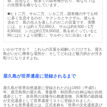
類、昆虫など、数多くの固有種がおり、島ならでは
の生態系を織りなしています。
■
ヒト二万、サル二万、シカ二万…固有種の中でも特
に多く生息するのが、ヤクシカとヤクザル。彼らを
含めて、島の住人を表したのがこの言葉です。実際
には、ヒトは約１万2,000人、サルは約9,500～1万
8,900頭、シカは約1万9,000頭。島をめぐっていると
時にはヒトより頻繁に、サルやシカに出会います。
いかがですか？ これらの言葉を紐解いただけでも、屋久
島がいかに稀有な場所か、そしてどれほど魅力的かが浮き
彫りになりますよね。
屋久島が世界遺産に登録されるまで
屋久島が世界自然遺産に登録されたのは1993（平成5）
年。鹿児島県の屋久島、青森県・秋田県の白神山地が自然
遺産として、奈良県の法隆寺仏教建造物、兵庫県の姫路城
が文化遺産として世界遺産リストに登録されました。
そもそも世界遺産とは、正式名称を「世界の文化遺産及び