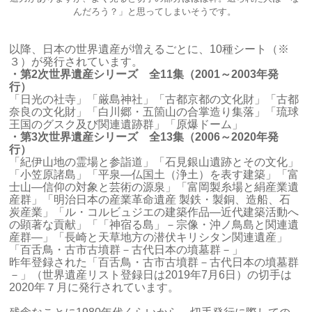
んだろう？」と思ってしまいそうです。
以降、日本の世界遺産が増えるごとに、10種シート（※
３）が発行されています。
・第2次世界遺産シリーズ 全11集（2001～2003年発
行）
「日光の社寺」「厳島神社」「古都京都の文化財」「古都
奈良の文化財」「白川郷・五箇山の合掌造り集落」「琉球
王国のグスク及び関連遺跡群」「原爆ドーム」
・第3次世界遺産シリーズ 全13集（2006～2020年発
行）
「紀伊山地の霊場と参詣道」「石見銀山遺跡とその文化」
「小笠原諸島」「平泉―仏国土（浄土）を表す建築」「富
士山―信仰の対象と芸術の源泉」「富岡製糸場と絹産業遺
産群」「明治日本の産業革命遺産 製鉄・製銅、造船、石
炭産業」「ル・コルビュジエの建築作品―近代建築活動へ
の顕著な貢献」「「神宿る島」－宗像・沖ノ鳥島と関連遺
産群―」「長崎と天草地方の潜伏キリシタン関連遺産」
「百舌鳥・古市古墳群－古代日本の墳墓群－」
昨年登録された「百舌鳥・古市古墳群－古代日本の墳墓群
－」（世界遺産リスト登録日は2019年7月6日）の切手は
2020年７月に発行されています。