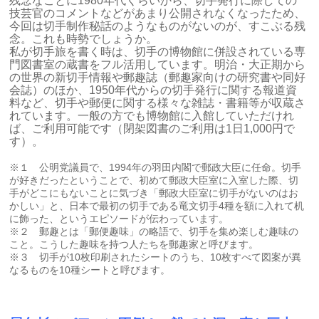
残念なことに1980年代くらいから、切手発行に際しての
技芸官のコメントなどがあまり公開されなくなったため、
今回は切手制作秘話のようなものがないのが、すこぶる残
念。これも時勢でしょうか。
私が切手旅を書く時は、切手の博物館に併設されている専
門図書室の蔵書をフル活用しています。明治・大正期から
の世界の新切手情報や郵趣誌（郵趣家向けの研究書や同好
会誌）のほか、1950年代からの切手発行に関する報道資
料など、切手や郵便に関する様々な雑誌・書籍等が収蔵さ
れています。一般の方でも博物館に入館していただけれ
ば、ご利用可能です（閉架図書のご利用は1日1,000円で
す）。
※１ 公明党議員で、1994年の羽田内閣で郵政大臣に任命。切手
が好きだったということで、初めて郵政大臣室に入室した際、切
手がどこにもないことに気づき「郵政大臣室に切手がないのはお
かしい」と、日本で最初の切手である竜文切手4種を額に入れて机
に飾った、というエピソードが伝わっています。
※２ 郵趣とは「郵便趣味」の略語で、切手を集め楽しむ趣味の
こと。こうした趣味を持つ人たちを郵趣家と呼びます。
※３ 切手が10枚印刷されたシートのうち、10枚すべて図案が異
なるものを10種シートと呼びます。