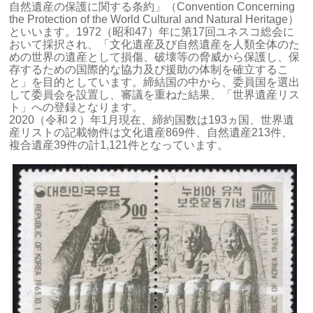
自然遺産の保護に関する条約」（Convention Concerning
the Protection of the World Cultural and Natural Heritage）
といいます。1972（昭和47）年に第17回ユネスコ総会に
おいて採択され、「文化遺産及び自然遺産を人類全体のた
めの世界の遺産として損傷、破壊等の脅威から保護し、保
存するための国際的な協力及び援助の体制を確立するこ
と」を目的としています。締結国の中から、委員国を選出
して委員会を設置し、審議を重ねた結果、「世界遺産リス
ト」への登録となります。
2020（令和２）年1月現在、締約国数は193ヵ国、世界遺
産リストの記載物件は文化遺産869件、自然遺産213件、
複合遺産39件の計1,121件となっています。