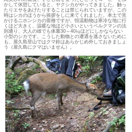
かして休憩していると、ヤクシカがやってきました。触っ
たりエサをあげたりすることは禁じられていますが、この
時はシカのほうから挨拶をしに来てくれました。本土で見
かけるニホンシカの亜種ですが、恒温動物は寒冷な地に行
くほど大きく、温暖な地ほど小さいというベルクマンの法
則通り、大人の雄でも体重30～40㎏ほどにしかならない
小型のシカです。こうした動物との遭遇を逃さないために
も、屋久島登山ではクマ鈴はあらかじめ外しておきましょ
う（屋久島にクマはいません）。