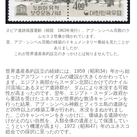
ヌビア遺跡保護運動（韓国 1963年発行）。
アブ・シンベル宮殿のラ
ムセス２世像が描かれています。
昔、アブ・シンベル宮殿の移築の
ドキュメンタリー番組を
見たことが
ありましたが、
これが世界遺産条約設立のきっかけとは知りませんでした。
世界遺産条約設立の経緯には、1959（昭和34）年から始
まったアスワン・ハイダムの建設が大きくかかわってい
ます。エジプト南部からスーダン北部にかけてのナイル
川流域にあるヌビア遺跡群が、ダムにより水没する可能
性が高まったのです。翌年、エジプト・スーダン政府か
ら要請を受けたユネスコが世界的な救済キャンペーンを
行った結果、アブ・シンベル神殿とフィラエ島の遺跡な
ど20件以上の移築工事が行われ、水没をまぬがれまし
た。このキャンペーンをきっかけに、価値ある遺跡やか
けがえのない自然を、人類全体の遺産として保護してい
こうという機運が高まり、1972（昭和47）年のユネスコ
総会での採択に至ったのです。