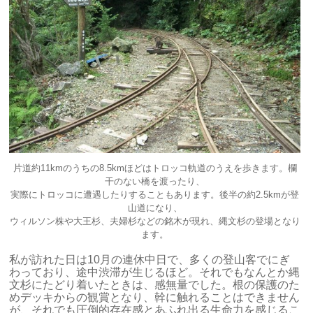
片道約11kmのうちの8.5kmほどはトロッコ軌道のうえを歩きます。欄
干のない橋を渡ったり、
実際にトロッコに遭遇したりすることもあります。後半の約2.5kmが登
山道になり、
ウィルソン株や大王杉、夫婦杉などの銘木が現れ、縄文杉の登場となり
ます。
私が訪れた日は10月の連休中日で、多くの登山客でにぎ
わっており、途中渋滞が生じるほど。それでもなんとか縄
文杉にたどり着いたときは、感無量でした。根の保護のた
めデッキからの観賞となり、幹に触れることはできません
が、それでも圧倒的存在感とあふれ出る生命力を感じるこ