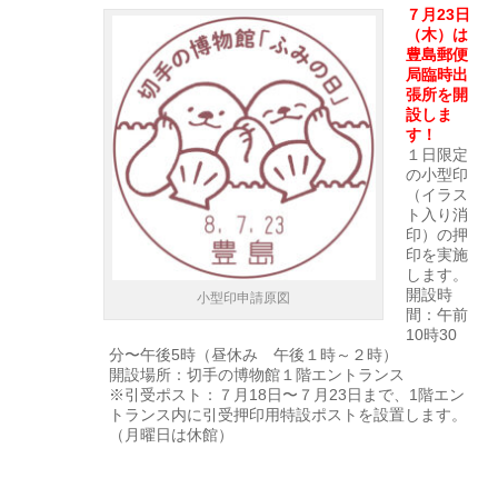
７月23日
（木）は
豊島郵便
局臨時出
張所を開
設しま
す！
１日限定
の小型印
（イラス
ト入り消
印）の押
印を実施
します。
開設時
小型印申請原図
間：午前
10時30
分〜午後5時（昼休み 午後１時～２時）
開設場所：切手の博物館１階エントランス
※引受ポスト：７月18日〜７月23日まで、1階エン
トランス内に引受押印用特設ポストを設置します。
（月曜日は休館）