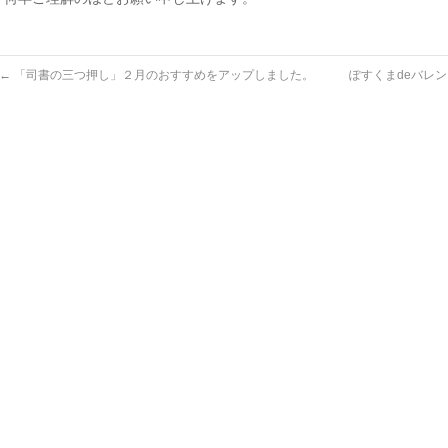
←
「司書の三つ押し」２月のおすすめをアップしました。
ぽすくまdeバレ